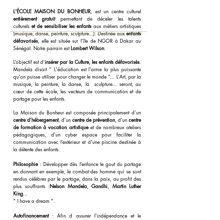
L'ÉCOLE MAISON DU BONHEUR
, est un centre culturel
entièrement gratuit
permettant de déceler les talents
culturels
et de sensibiliser les enfants
aux métiers artistiques
(musique, danse, peinture, sculpture...). Destinée aux
enfants
défavorisés
, elle est située sur l’île de NGOR à Dakar au
Sénégal. Notre parrain est
Lambert Wilson
.
L’objectif est d’
insérer par la Culture, les enfants défavorisés
.
Mandela disait “ L'éducation est l'arme la plus puissante
qu'on puisse utiliser pour changer le monde ”... L’Art, par la
musique, la peinture, la danse, la sculpture... seront, au
cœur de cette école, les vecteurs de communication et de
partage pour les enfants.​
La Maison du Bonheur est composée principalement d’un
centre d’hébergement
, d’un
centre de prévention
, d’un
centre
de formation à vocation artistique
et de nombreux ateliers
pédagogiques, d'un cyber espace pour faciliter la
communication avec l’extérieur et d'une piscine destinée à
la détente des enfants.
Philosophie
: Développer dès l’enfance le gout du partage
en donnant en exemple, le combat des homme qui se sont
rendus célèbres par le partage, dans la paix, au profit des
plus souffrants :
Nelson Mandela
,
Gandhi
,
Martin Luther
King
...
" I have a dream ".
Autofinancement
: Afin d assurer l'indépendance et le