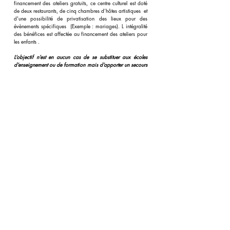
financement des ateliers gratuits, ce centre culturel est doté
de deux restaurants, de cinq chambres d’hôtes artistiques et
d'une possibilité de privatisation des lieux pour des
évènements spécifiques (Exemple : mariages). L intégralité
des bénéfices est affectée au financement des ateliers pour
les enfants .
L’objectif n’est en aucun cas de se substituer aux écoles
d’enseignement ou de formation mais d’apporter un secours
ponctuel aux enfants délaissés les plus souffrants afin qu’ils
puissent mieux s’intégrer dans la société et suivre par la
suite, s’ils le souhaitent, un système scolaire ou professionnel
classique .